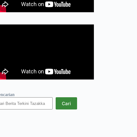
encarian
Cari