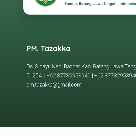
PM. Tazakka
Ds. Sidayu Kec. Bandar Kab. Batang Jawa Ten
51254 |
+62 87782953940
|
+62 8778295394
pm.tazakka@gmail.com