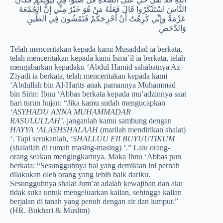
النَّاسَ اسْتَنْكَرُوا قَالَ فَعَلَهُ مَنْ هُوَ خَيْرٌ مِنِّي إِنَّ الْجُمْعَةَ
عَزْمَةٌ وَإِنِّي كَرِهْتُ أَنْ أُحْرِجَكُمْ فَتَمْشُونَ فِي الطِّينِ
وَالدَّحَضِ
Telah menceritakan kepada kami Musaddad ia berkata,
telah menceritakan kepada kami Isma’il ia berkata, telah
mengabarkan kepadaku ‘Abdul Hamid sahabatnya Az-
Ziyadi ia berkata, telah menceritakan kepada kami
‘Abdullah bin Al-Harits anak pamannya Muhammad
bin Sirin: Ibnu ‘Abbas berkata kepada mu’adzinnya saat
hari turun hujan: “Jika kamu sudah mengucapkan
‘ASYHADU ANNA MUHAMMADAR
RASULULLAH’
, janganlah kamu sambung dengan
HAYYA ‘ALASHSHALAAH
(marilah mendirikan shalat)
‘. Tapi serukanlah,
‘SHALLUU FII BUYUUTIKUM
(shalatlah di rumah masing-masing) ‘.” Lalu orang-
orang seakan mengingkarinya. Maka Ibnu ‘Abbas pun
berkata: “Sesungguhnya hal yang demikian ini pernah
dilakukan oleh orang yang lebih baik dariku.
Sesungguhnya shalat Jum’at adalah kewajiban dan aku
tidak suka untuk mengeluarkan kalian, sehingga kalian
berjalan di tanah yang penuh dengan air dan lumpur.”
(HR. Bukhari & Muslim)