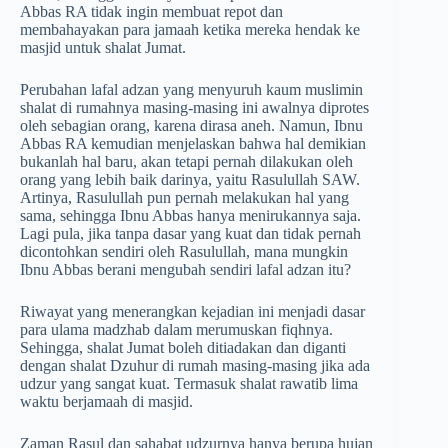
Abbas RA tidak ingin membuat repot dan
membahayakan para jamaah ketika mereka hendak ke
masjid untuk shalat Jumat.
Perubahan lafal adzan yang menyuruh kaum muslimin
shalat di rumahnya masing-masing ini awalnya diprotes
oleh sebagian orang, karena dirasa aneh. Namun, Ibnu
Abbas RA kemudian menjelaskan bahwa hal demikian
bukanlah hal baru, akan tetapi pernah dilakukan oleh
orang yang lebih baik darinya, yaitu Rasulullah SAW.
Artinya, Rasulullah pun pernah melakukan hal yang
sama, sehingga Ibnu Abbas hanya menirukannya saja.
Lagi pula, jika tanpa dasar yang kuat dan tidak pernah
dicontohkan sendiri oleh Rasulullah, mana mungkin
Ibnu Abbas berani mengubah sendiri lafal adzan itu?
Riwayat yang menerangkan kejadian ini menjadi dasar
para ulama madzhab dalam merumuskan fiqhnya.
Sehingga, shalat Jumat boleh ditiadakan dan diganti
dengan shalat Dzuhur di rumah masing-masing jika ada
udzur yang sangat kuat. Termasuk shalat rawatib lima
waktu berjamaah di masjid.
Zaman Rasul dan sahabat udzurnya hanya berupa hujan