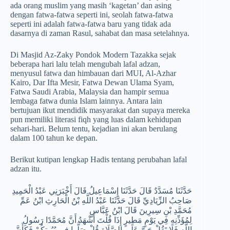
ada orang muslim yang masih ‘kagetan’ dan asing
dengan fatwa-fatwa seperti ini, seolah fatwa-fatwa
seperti ini adalah fatwa-fatwa baru yang tidak ada
dasarnya di zaman Rasul, sahabat dan masa setelahnya.
Di Masjid Az-Zaky Pondok Modern Tazakka sejak
beberapa hari lalu telah mengubah lafal adzan,
menyusul fatwa dan himbauan dari MUI, Al-Azhar
Kairo, Dar Ifta Mesir, Fatwa Dewan Ulama Syam,
Fatwa Saudi Arabia, Malaysia dan hampir semua
lembaga fatwa dunia Islam lainnya. Antara lain
bertujuan ikut mendidik masyarakat dan supaya mereka
pun memiliki literasi fiqh yang luas dalam kehidupan
sehari-hari. Belum tentu, kejadian ini akan berulang
dalam 100 tahun ke depan.
Berikut kutipan lengkap Hadis tentang perubahan lafal
adzan itu.
حَدَّثَنَا مُسَدَّدٌ قَالَ حَدَّثَنَا إِسْمَاعِيلُ قَالَ أَخْبَرَنِي عَبْدُ الْحَمِيدِ
صَاحِبُ الزِّيَادِيِّ قَالَ حَدَّثَنَا عَبْدُ اللَّهِ بْنُ الْحَارِثِ ابْنُ عَمِّ
مُحَمَّدِ بْنِ سِيرِينَ قَالَ ابْنُ عَبَّاسٍ
لِمُؤَذِّنِهِ فِي يَوْمٍ مَطِيرٍ إِذَا قُلْتَ أَشْهَدُ أَنَّ مُحَمَّدًا رَسُولُ
اللَّهِ فَلَا تَقُلْ حَيَّ عَلَى الصَّلَاةِ قُلْ صَلُّوا فِي بُيُوتِكُمْ فَكَأَنَّ