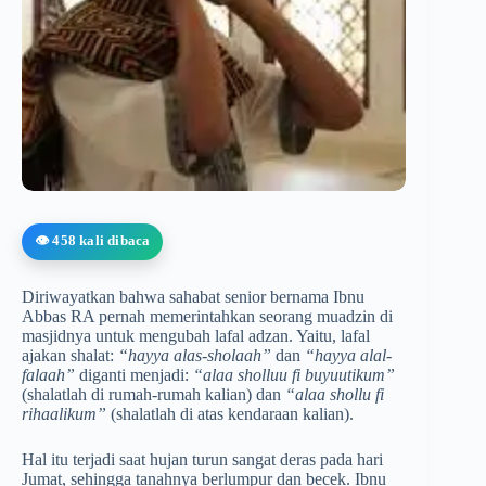
👁️ 458 kali dibaca
Diriwayatkan bahwa sahabat senior bernama Ibnu
Abbas RA pernah memerintahkan seorang muadzin di
masjidnya untuk mengubah lafal adzan. Yaitu, lafal
ajakan shalat:
“hayya alas-sholaah”
dan
“hayya alal-
falaah”
diganti menjadi:
“alaa sholluu fi buyuutikum”
(shalatlah di rumah-rumah kalian) dan
“alaa shollu fi
rihaalikum”
(shalatlah di atas kendaraan kalian).
Hal itu terjadi saat hujan turun sangat deras pada hari
Jumat, sehingga tanahnya berlumpur dan becek. Ibnu