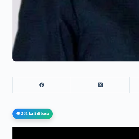
👁️ 261 kali dibaca