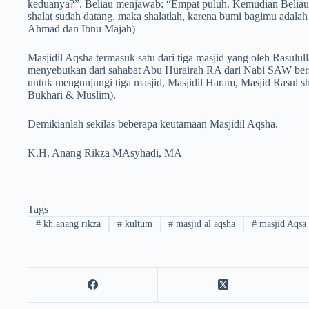
keduanya?”. Beliau menjawab: “Empat puluh. Kemudian Beliau
shalat sudah datang, maka shalatlah, karena bumi bagimu adalah 
Ahmad dan Ibnu Majah)
Masjidil Aqsha termasuk satu dari tiga masjid yang oleh Rasulu
menyebutkan dari sahabat Abu Hurairah RA dari Nabi SAW bersa
untuk mengunjungi tiga masjid, Masjidil Haram, Masjid Rasul sh
Bukhari & Muslim).
Demikianlah sekilas beberapa keutamaan Masjidil Aqsha.
K.H. Anang Rikza MAsyhadi, MA
Tags
#
kh.anang rikza
#
kultum
#
masjid al aqsha
#
masjid Aqsa