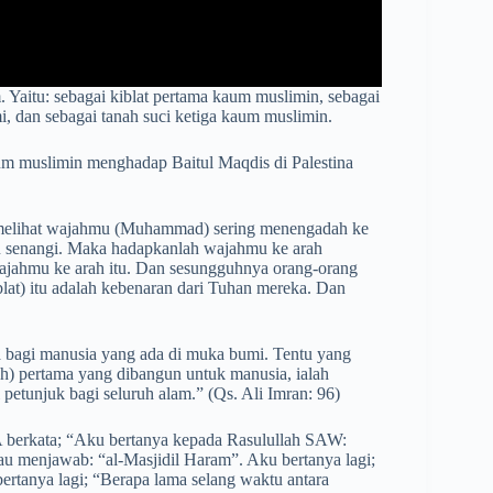
 Yaitu: sebagai kiblat pertama kaum muslimin, sebagai
, dan sebagai tanah suci ketiga kaum muslimin.
um muslimin menghadap Baitul Maqdis di Palestina
i melihat wajahmu (Muhammad) sering menengadah ke
au senangi. Maka hadapkanlah wajahmu ke arah
ajahmu ke arah itu. Dan sesungguhnya orang-orang
blat) itu adalah kebenaran dari Tuhan mereka. Dan
a bagi manusia yang ada di muka bumi. Tentu yang
) pertama yang dibangun untuk manusia, ialah
petunjuk bagi seluruh alam.” (Qs. Ali Imran: 96)
 berkata; “Aku bertanya kepada Rasulullah SAW:
au menjawab: “al-Masjidil Haram”. Aku bertanya lagi;
rtanya lagi; “Berapa lama selang waktu antara