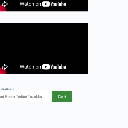
encarian
Cari