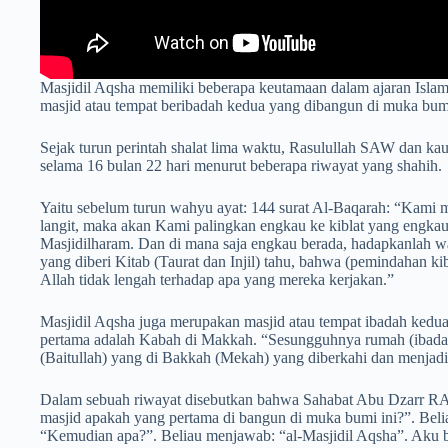
Masjidil Aqsha memiliki beberapa keutamaan dalam ajaran Islam.
masjid atau tempat beribadah kedua yang dibangun di muka bumi
Sejak turun perintah shalat lima waktu, Rasulullah SAW dan ka
selama 16 bulan 22 hari menurut beberapa riwayat yang shahih.
Yaitu sebelum turun wahyu ayat: 144 surat Al-Baqarah: “Kam
langit, maka akan Kami palingkan engkau ke kiblat yang engk
Masjidilharam. Dan di mana saja engkau berada, hadapkanlah w
yang diberi Kitab (Taurat dan Injil) tahu, bahwa (pemindahan ki
Allah tidak lengah terhadap apa yang mereka kerjakan.”
Masjidil Aqsha juga merupakan masjid atau tempat ibadah kedu
pertama adalah Kabah di Makkah. “Sesungguhnya rumah (ibadah
(Baitullah) yang di Bakkah (Mekah) yang diberkahi dan menjadi 
Dalam sebuah riwayat disebutkan bahwa Sahabat Abu Dzarr RA
masjid apakah yang pertama di bangun di muka bumi ini?”. Beli
“Kemudian apa?”. Beliau menjawab: “al-Masjidil Aqsha”. Aku be