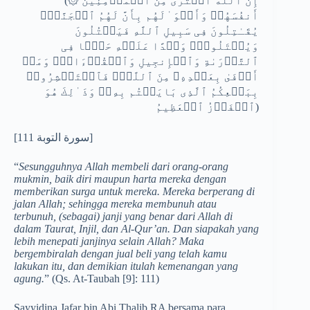
(۞ إِنَّ ٱللَّهَ ٱشۡتَرَىٰ مِنَ ٱلۡمُؤۡمِنِینَ
أَنفُسَهُمۡ وَأَمۡوَ ٰ⁠لَهُم بِأَنَّ لَهُمُ ٱلۡجَنَّةَۚ
یُقَـٰتِلُونَ فِی سَبِیلِ ٱللَّهِ فَیَقۡتُلُونَ
وَیُقۡتَلُونَۖ وَعۡدًا عَلَیۡهِ حَقࣰّا فِی
ٱلتَّوۡرَىٰةِ وَٱلۡإِنجِیلِ وَٱلۡقُرۡءَانِۚ وَمَنۡ
أَوۡفَىٰ بِعَهۡدِهِۦ مِنَ ٱللَّهِۚ فَٱسۡتَبۡشِرُوا۟
بِبَیۡعِكُمُ ٱلَّذِی بَایَعۡتُم بِهِۦۚ وَذَ ٰ⁠لِكَ هُوَ
ٱلۡفَوۡزُ ٱلۡعَظِیمُ)
[سورة التوبة 111]
“
Sesungguhnya Allah membeli dari orang-orang
mukmin, baik diri maupun harta mereka dengan
memberikan surga untuk mereka. Mereka berperang di
jalan Allah; sehingga mereka membunuh atau
terbunuh, (sebagai) janji yang benar dari Allah di
dalam Taurat, Injil, dan Al-Qur’an. Dan siapakah yang
lebih menepati janjinya selain Allah? Maka
bergembiralah dengan jual beli yang telah kamu
lakukan itu, dan demikian itulah kemenangan yang
agung.
” (Qs. At-Taubah [9]: 111)
Sayyidina Jafar bin Abi Thalib RA bersama para