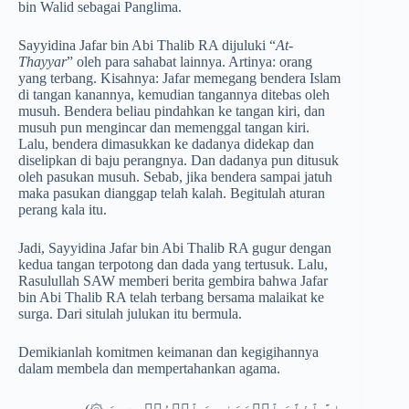
bin Walid sebagai Panglima.
Sayyidina Jafar bin Abi Thalib RA dijuluki “
At-
Thayyar
” oleh para sahabat lainnya. Artinya: orang
yang terbang. Kisahnya: Jafar memegang bendera Islam
di tangan kanannya, kemudian tangannya ditebas oleh
musuh. Bendera beliau pindahkan ke tangan kiri, dan
musuh pun mengincar dan memenggal tangan kiri.
Lalu, bendera dimasukkan ke dadanya didekap dan
diselipkan di baju perangnya. Dan dadanya pun ditusuk
oleh pasukan musuh. Sebab, jika bendera sampai jatuh
maka pasukan dianggap telah kalah. Begitulah aturan
perang kala itu.
Jadi, Sayyidina Jafar bin Abi Thalib RA gugur dengan
kedua tangan terpotong dan dada yang tertusuk. Lalu,
Rasulullah SAW memberi berita gembira bahwa Jafar
bin Abi Thalib RA telah terbang bersama malaikat ke
surga. Dari situlah julukan itu bermula.
Demikianlah komitmen keimanan dan kegigihannya
dalam membela dan mempertahankan agama.