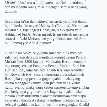
Miskin
” (abu-l masaakin), karena ia selalu menolong
dan membantu orang miskin dengan semua uang yang
dimiliki.
Sayyidina Ja’far dan istrinya termasuk yang ikut dalam
hijrah kedua ke negeri Habasyah (Ethiopia). Kemudian
melalui dia, raja negeri Habasyah, An-Najasyi yaitu
Ashhamad bin Al-Abjar masuk Islam setelah menerima
surat dari Nabi Muhammad yang dikirim melalui Amr
bin Ummayyah Adh-Dhamary.
Oleh Rasul SAW, Sayyidina Jafar ditunjuk menjadi
salah seorang dari tiga Panglima Perang dalam Perang
Mu’tah (sktr 1200 km dari Madinah). Rasul menunjuk
tiga orang sebagai Panglima Perang Mu’tah: Zaid bin
Haritsah RA, Jafar bin Abi Thalib RA, dan Abdullah
bin Rowahah RA. Secara berurutan dipesankan oleh
Rasul jika yang pertama gugur syahid, maka yang
kedua menggantikannya, dan jika pun yang kedua
gugur syahid, maka yang ketiga menggantikannya. Dan
jika ketiganya gugur semua sebagai syuhada, maka
tentara kaum muslimin silahkan bermusyawarah siapa
yang akan diangkat sebagai Panglima. Ketiganya gugur
sebagai syahid, dan kaum muslimin mengangkat Khalid