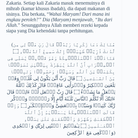
Zakaria. Setiap kali Zakaria masuk menemuinya di
mihrab (kamar khusus ibadah), dia dapati makanan di
sisinya. Dia berkata, “
Wahai Maryam! Dari mana ini
engkau peroleh?” Dia (Maryam) menjawab, “Itu dari
Allah
.” Sesungguhnya Allah memberi rezeki kepada
siapa yang Dia kehendaki tanpa perhitungan.
(هُنَالِكَ دَعَا زَكَرِیَّا رَبَّهُۥۖ قَالَ رَبِّ هَبۡ لِی مِن
لَّدُنكَ ذُرِّیَّةࣰ طَیِّبَةًۖ إِنَّكَ سَمِیعُ ٱلدُّعَاۤءِ ۝
فَنَادَتۡهُ ٱلۡمَلَـٰۤىِٕكَةُ وَهُوَ قَاۤىِٕمࣱ یُصَلِّی فِی
ٱلۡمِحۡرَابِ أَنَّ ٱللَّهَ یُبَشِّرُكَ بِیَحۡیَىٰ مُصَدِّقَۢا
بِكَلِمَةࣲ مِّنَ ٱللَّهِ وَسَیِّدࣰا وَحَصُورࣰا وَنَبِیࣰّا
مِّنَ ٱلصَّـٰلِحِینَ ۝ قَالَ رَبِّ أَنَّىٰ یَكُونُ لِی غُلَـٰمࣱ وَقَدۡ
بَلَغَنِیَ ٱلۡكِبَرُ وَٱمۡرَأَتِی عَاقِرࣱۖ قَالَ كَذَ ٰ⁠لِكَ ٱللَّهُ
یَفۡعَلُ مَا یَشَاۤءُ ۝ قَالَ رَبِّ ٱجۡعَل لِّیۤ ءَایَةࣰۖ قَالَ
ءَایَتُكَ أَلَّا تُكَلِّمَ ٱلنَّاسَ ثَلَـٰثَةَ أَیَّامٍ إِلَّا رَمۡزࣰاۗ وَٱذۡكُر
رَّبَّكَ كَثِیرࣰا وَسَبِّحۡ بِٱلۡعَشِیِّ وَٱلۡإِبۡكَـٰرِ ۝ وَإِذۡ
قَالَتِ ٱلۡمَلَـٰۤىِٕكَةُ یَـٰمَرۡیَمُ إِنَّ ٱللَّهَ
ٱصۡطَفَىٰكِ وَطَهَّرَكِ وَٱصۡطَفَىٰكِ عَلَىٰ نِسَاۤءِ
ٱلۡعَـٰلَمِینَ ۝ یَـٰمَرۡیَمُ ٱقۡنُتِی لِرَبِّكِ وَٱسۡجُدِی
وَٱرۡكَعِی مَعَ ٱلرَّ ٰ⁠كِعِینَ)