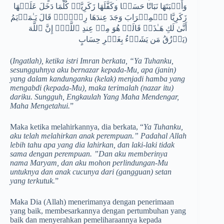
وَأَنۢبَتَهَا نَبَاتًا حَسَنࣰا وَكَفَّلَهَا زَكَرِیَّاۖ كُلَّمَا دَخَلَ عَلَیۡهَا
زَكَرِیَّا ٱلۡمِحۡرَابَ وَجَدَ عِندَهَا رِزۡقࣰاۖ قَالَ یَـٰمَرۡیَمُ
أَنَّىٰ لَكِ هَـٰذَاۖ قَالَتۡ هُوَ مِنۡ عِندِ ٱللَّهِۖ إِنَّ ٱللَّهَ
یَرۡزُقُ مَن یَشَاۤءُ بِغَیۡرِ حِسَابٍ)
(
Ingatlah), ketika istri Imran berkata, “Ya Tuhanku,
sesungguhnya aku bernazar kepada-Mu, apa (janin)
yang dalam kandunganku (kelak) menjadi hamba yang
mengabdi (kepada-Mu), maka terimalah (nazar itu)
dariku. Sungguh, Engkaulah Yang Maha Mendengar,
Maha Mengetahui.
”
Maka ketika melahirkannya, dia berkata, “
Ya Tuhanku,
aku telah melahirkan anak perempuan.” Padahal Allah
lebih tahu apa yang dia lahirkan, dan laki-laki tidak
sama dengan perempuan. ”Dan aku memberinya
nama Maryam, dan aku mohon perlindungan-Mu
untuknya dan anak cucunya dari (gangguan) setan
yang terkutuk.
”
Maka Dia (Allah) menerimanya dengan penerimaan
yang baik, membesarkannya dengan pertumbuhan yang
baik dan menyerahkan pemeliharaannya kepada