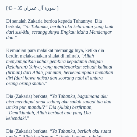
[سورة آل عمران 35 – 43 ]
Di sanalah Zakaria berdoa kepada Tuhannya. Dia
berkata, “
Ya Tuhanku, berilah aku keturunan yang baik
dari sisi-Mu, sesungguhnya Engkau Maha Mendengar
doa
.”
Kemudian para malaikat memanggilnya, ketika dia
berdiri melaksanakan shalat di mihrab, “
Allah
menyampaikan kabar gembira kepadamu dengan
(kelahiran) Yahya, yang membenarkan sebuah kalimat
(firman) dari Allah, panutan, berkemampuan menahan
diri (dari hawa nafsu) dan seorang nabi di antara
orang-orang shalih
.”
Dia (Zakaria) berkata, “
Ya Tuhanku, bagaimana aku
bisa mendapat anak sedang aku sudah sangat tua dan
istriku pun mandul?” Dia (Allah) berfirman,
“Demikianlah, Allah berbuat apa yang Dia
kehendaki
.”
Dia (Zakaria) berkata, “
Ya Tuhanku, berilah aku suatu
tanda.” Allah berfirman, “Tanda bagimu, adalah