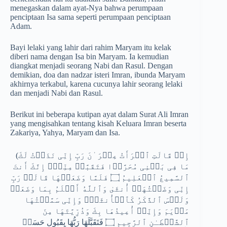
menegaskan dalam ayat-Nya bahwa perumpaan
penciptaan Isa sama seperti perumpaan penciptaan
Adam.
Bayi lelaki yang lahir dari rahim Maryam itu kelak
diberi nama dengan Isa bin Maryam. Ia kemudian
diangkat menjadi seorang Nabi dan Rasul. Dengan
demikian, doa dan nadzar isteri Imran, ibunda Maryam
akhirnya terkabul, karena cucunya lahir seorang lelaki
dan menjadi Nabi dan Rasul.
Berikut ini beberapa kutipan ayat dalam Surat Ali Imran
yang mengisahkan tentang kisah Keluara Imran beserta
Zakariya, Yahya, Maryam dan Isa.
(إِذۡ قَالَتِ ٱمۡرَأَتُ عِمۡرَ ٰ⁠نَ رَبِّ إِنِّی نَذَرۡتُ لَكَ
مَا فِی بَطۡنِی مُحَرَّرࣰا فَتَقَبَّلۡ مِنِّیۤۖ إِنَّكَ أَنتَ
ٱلسَّمِیعُ ٱلۡعَلِیمُ ۝ فَلَمَّا وَضَعَتۡهَا قَالَتۡ رَبِّ
إِنِّی وَضَعۡتُهَاۤ أُنثَىٰ وَٱللَّهُ أَعۡلَمُ بِمَا وَضَعَتۡ
وَلَیۡسَ ٱلذَّكَرُ كَٱلۡأُنثَىٰۖ وَإِنِّی سَمَّیۡتُهَا
مَرۡیَمَ وَإِنِّیۤ أُعِیذُهَا بِكَ وَذُرِّیَّتَهَا مِنَ
ٱلشَّیۡطَـٰنِ ٱلرَّجِیمِ ۝ فَتَقَبَّلَهَا رَبُّهَا بِقَبُولٍ حَسَنࣲ