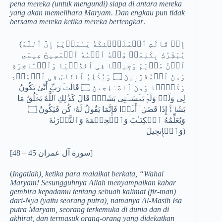
pena mereka (untuk mengundi) siapa di antara mereka
yang akan memelihara Maryam. Dan engkau pun tidak
bersama mereka ketika mereka bertengkar
.
(إِذۡ قَالَتِ ٱلۡمَلَـٰۤئكَةُ یَـٰمَرۡیَمُ إِنَّ ٱللَّهَ
یُبَشِّرُكِ بِكَلِمَةࣲ مِّنۡهُ ٱسۡمُهُ ٱلۡمَسِیحُ عِیسَى
ٱبۡنُ مَرۡیَمَ وَجِیهࣰا فِی ٱلدُّنۡیَا وَٱلۡـَٔاخِرَةِ
وَمِنَ ٱلۡمُقَرَّبِینَ ۝ وَیُكَلِّمُ ٱلنَّاسَ فِی ٱلۡمَهۡدِ
وَكَهۡلࣰا وَمِنَ ٱلصَّـٰلِحِینَ ۝ قَالَتۡ رَبِّ أَنَّىٰ یَكُونُ
لِی وَلَدࣱ وَلَمۡ یَمۡسَسۡنِی بَشَرࣱۖ قَالَ كَذَ ٰ⁠لِكِ ٱللَّهُ یَخۡلُقُ مَا
یَشَاۤءُۚ إِذَا قَضَىٰۤ أَمۡرࣰا فَإِنَّمَا یَقُولُ لَهُۥ كُن فَیَكُونُ ۝
وَیُعَلِّمُهُ ٱلۡكِتَـٰبَ وَٱلۡحِكۡمَةَ وَٱلتَّوۡرَىٰةَ
وَٱلۡإِنجِیلَ)
[سورة آل عمران 45 – 48]
(
Ingatlah), ketika para malaikat berkata, “Wahai
Maryam! Sesungguhnya Allah menyampaikan kabar
gembira kepadamu tentang sebuah kalimat (fir-man)
dari-Nya (yaitu seorang putra), namanya Al-Masih Isa
putra Maryam, seorang terkemuka di dunia dan di
akhirat, dan termasuk orang-orang yang didekatkan