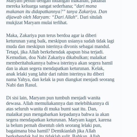
Maryam penuh dengan hidangan makanan, padahal
mereka keluarga sangat sederhana; “
dari mana
makanan itu didapatkannya?” tanya Zakariya. Dan
dijawab oleh Maryam: “Dari Allah
“. Dari situlah
mukjizat Maryam mulai terlihat.
Maka, Zakariya pun terus berdoa agar ia diberi
keturunan yang baik, meskipun usianya sudah tidak lagi
muda dan meskipun isterinya divonis sebagai mandul.
Tetapi, jika Allah berkehendak apapun bisa terjadi.
Kemudian, doa Nabi Zakariya dikabulkan; malaikat
memberitahukannya bahwa isterinya akan segera hamil
dan ia akan segera mendapatkan keturunan. Kelak,
anak lelaki yang lahir dari rahim isterinya itu diberi
nama Yahya, dan kelak ia pun diangkat menjadi seorang
Nabi dan Rasul.
Di sisi lain, Maryam pun tumbuh menjadi wanita
dewasa. Allah memuliakannya dan melebihkannya di
atas seluruh wanita di muka bumi saat itu. Dan,
malaikat pun mengabarkan kepadanya bahwa ia akan
segera mendapatkan keturunan. Maryam kaget, karena
ia belum pernah disentuh oleh seorang lelaki pun,
bagaimana bisa hamil? Demikianlah jika Allah
berkehendak hal itu tidaklah sulit. Bahkan, Allah