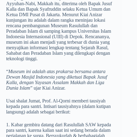
Ayyuhan-Nabi, Makkah itu, diterima oleh Bapak Jusuf
Kalla dan Bapak Syafruddin selaku Ketua Umum dan
Ketua DMI Pusat di Jakarta. Menurut Kiai Anizar
kunjungan itu adalah dalam rangka meninjau lokasi
rencana pembangunan Museum Rasulullah dan
Peradaban Islam di samping kampus Universitas Islam
Indonesia Internasional (UIII) di Depok. Rencananya,
museum ini akan menjadi yang terbesar di dunia yang
menyajikan informasi lengkap tentang Sejarah Rasul,
Sahabat dan Peradaban Islam yang dilengkapi dengan
teknologi tinggi.
“
Museum ini adalah atas prakarsa bersama antara
Dewan Masjid Indonesia yang diketuai Bapak Jusuf
Kalla, dengan Yayasan Assalam Makkah dan Liga
Dunia Islam
” ujar Kiai Anizar.
Usai shalat Jumat, Prof. Al-Qorni memberi tausiyah
kepada para santri. Intisari tausiyahnya (dalam kutipan
langsung) adalah sebagai berikut:
1. Kabar gembira datang dari Rasulullah SAW kepada
para santri, karena kalian saat ini sedang berada dalam
perjalanan ke surga. Bersyukurlah & berbahagialah