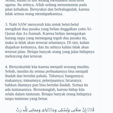
Sebab, kalian di sini sedang mendalami ilmu-ilmu
agama. Itu artinya, Allah sedang menuntunmu pada
jalan kebaikan. Bersyukur dan berbahagialah, karena
tidak semua orang mendapatkannya.
3. Nabi SAW menyuruh kita untuk betul-betul
mengikuti dua pusaka yang beliau tinggalkan yaitu Al-
Quran dan As-Sunnah. Karena beliau menegaskan
barang siapa yang memegang teguh dua pusaka itu,
maka ia tidak akan tersesat selamanya. Di sini, kalian
diajarkan keduanya, dan itu artinya kalian tidak akan
tersesat jalan. Betapa banyak orang yang jalan hidupnya
melenceng dan tersesat.
4. Bersyukurlah kita karena menjadi seorang muslim.
Sebab, muslim itu semua perbuatannya bisa menjadi
ibadah dan bernilai pahala. Tidurnya; bangunnya;
makannya; minumnya; pekerjaannya; bicaranya;
bahkan diamnya pun bisa bernilai ibadah. Semua itu
ada tuntunannya. Beruntunglah, karena hidup kita
selalu dalam tuntunan. Betapa banyak orang hidupnya
tanpa tuntunan yang benar.
قُلۡ إِنَّ صَلَاتِی وَنُسُكِی وَمَحۡیَایَ وَمَمَاتِی لِلَّهِ رَبِّ