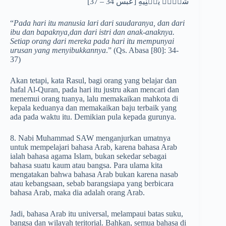
شَأۡنࣱ یُغۡنِیهِ [عبس 34 – 37]
“
Pada hari itu manusia lari dari saudaranya, dan dari
ibu dan bapaknya,dan dari istri dan anak-anaknya.
Setiap orang dari mereka pada hari itu mempunyai
urusan yang menyibukkannya
.” (Qs. Abasa [80]: 34-
37)
Akan tetapi, kata Rasul, bagi orang yang belajar dan
hafal Al-Quran, pada hari itu justru akan mencari dan
menemui orang tuanya, lalu memakaikan mahkota di
kepala keduanya dan memakaikan baju terbaik yang
ada pada waktu itu. Demikian pula kepada gurunya.
8. Nabi Muhammad SAW menganjurkan umatnya
untuk mempelajari bahasa Arab, karena bahasa Arab
ialah bahasa agama Islam, bukan sekedar sebagai
bahasa suatu kaum atau bangsa. Para ulama kita
mengatakan bahwa bahasa Arab bukan karena nasab
atau kebangsaan, sebab barangsiapa yang berbicara
bahasa Arab, maka dia adalah orang Arab.
Jadi, bahasa Arab itu universal, melampaui batas suku,
bangsa dan wilayah teritorial. Bahkan, semua bahasa di