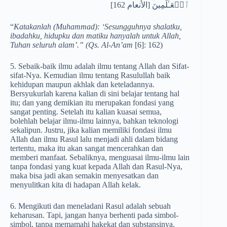
ٱلۡعَـٰلَمِینَ [الأنعام 162]
“
Katakanlah (Muhammad): ‘Sesungguhnya shalatku,
ibadahku, hidupku dan matiku hanyalah untuk Allah,
Tuhan seluruh alam’.” (Qs. Al-An’am
[6]: 162)
5. Sebaik-baik ilmu adalah ilmu tentang Allah dan Sifat-
sifat-Nya. Kemudian ilmu tentang Rasulullah baik
kehidupan maupun akhlak dan keteladannya.
Bersyukurlah karena kalian di sini belajar tentang hal
itu; dan yang demikian itu merupakan fondasi yang
sangat penting. Setelah itu kalian kuasai semua,
bolehlah belajar ilmu-ilmu lainnya, bahkan teknologi
sekalipun. Justru, jika kalian memiliki fondasi ilmu
Allah dan ilmu Rasul lalu menjadi ahli dalam bidang
tertentu, maka itu akan sangat mencerahkan dan
memberi manfaat. Sebaliknya, menguasai ilmu-ilmu lain
tanpa fondasi yang kuat kepada Allah dan Rasul-Nya,
maka bisa jadi akan semakin menyesatkan dan
menyulitkan kita di hadapan Allah kelak.
6. Mengikuti dan meneladani Rasul adalah sebuah
keharusan. Tapi, jangan hanya berhenti pada simbol-
simbol, tanpa memamahi hakekat dan substansinya.