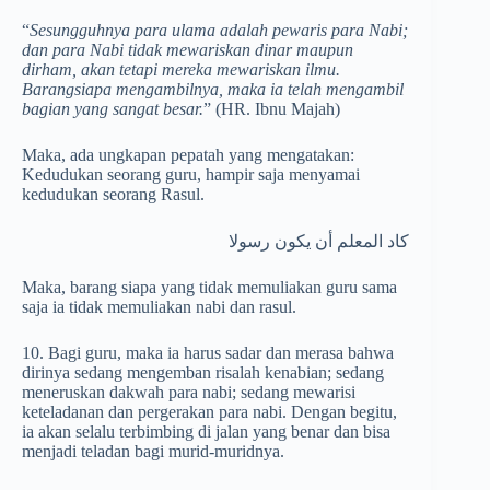
“
Sesungguhnya para ulama adalah pewaris para Nabi;
dan para Nabi tidak mewariskan dinar maupun
dirham, akan tetapi mereka mewariskan ilmu.
Barangsiapa mengambilnya, maka ia telah mengambil
bagian yang sangat besar.
” (HR. Ibnu Majah)
Maka, ada ungkapan pepatah yang mengatakan:
Kedudukan seorang guru, hampir saja menyamai
kedudukan seorang Rasul.
كاد المعلم أن يكون رسولا
Maka, barang siapa yang tidak memuliakan guru sama
saja ia tidak memuliakan nabi dan rasul.
10. Bagi guru, maka ia harus sadar dan merasa bahwa
dirinya sedang mengemban risalah kenabian; sedang
meneruskan dakwah para nabi; sedang mewarisi
keteladanan dan pergerakan para nabi. Dengan begitu,
ia akan selalu terbimbing di jalan yang benar dan bisa
menjadi teladan bagi murid-muridnya.