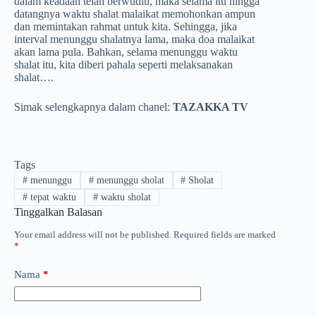
dalam keadaan telah berwudlu, maka selama itu hingga
datangnya waktu shalat malaikat memohonkan ampun
dan memintakan rahmat untuk kita. Sehingga, jika
interval menunggu shalatnya lama, maka doa malaikat
akan lama pula. Bahkan, selama menunggu waktu
shalat itu, kita diberi pahala seperti melaksanakan
shalat….
Simak selengkapnya dalam chanel:
TAZAKKA TV
Tags
#
menunggu
#
menunggu sholat
#
Sholat
#
tepat waktu
#
waktu sholat
Tinggalkan Balasan
Your email address will not be published.
Required fields are marked
*
Nama
*