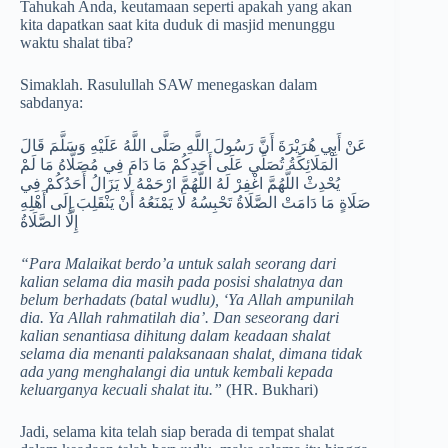
Tahukah Anda, keutamaan seperti apakah yang akan
kita dapatkan saat kita duduk di masjid menunggu
waktu shalat tiba?
Simaklah. Rasulullah SAW menegaskan dalam
sabdanya:
عَنْ أَبِي هُرَيْرَةَ أَنَّ رَسُولَ اللَّهِ صَلَّى اللَّهُ عَلَيْهِ وَسَلَّمَ قَالَ
الْمَلَائِكَةُ تُصَلِّي عَلَى أَحَدِكُمْ مَا دَامَ فِي مُصَلَّاهُ مَا لَمْ
يُحْدِثْ اللَّهُمَّ اغْفِرْ لَهُ اللَّهُمَّ ارْحَمْهُ لَا يَزَالُ أَحَدُكُمْ فِي
صَلَاةٍ مَا دَامَتْ الصَّلَاةُ تَحْبِسُهُ لَا يَمْنَعُهُ أَنْ يَنْقَلِبَ إِلَى أَهْلِهِ
إِلَّا الصَّلَاةُ
“Para Malaikat berdo’a untuk salah seorang dari
kalian selama dia masih pada posisi shalatnya dan
belum berhadats (batal wudlu), ‘Ya Allah ampunilah
dia. Ya Allah rahmatilah dia’. Dan seseorang dari
kalian senantiasa dihitung dalam keadaan shalat
selama dia menanti palaksanaan shalat, dimana tidak
ada yang menghalangi dia untuk kembali kepada
keluarganya kecuali shalat itu.”
(HR. Bukhari)
Jadi, selama kita telah siap berada di tempat shalat