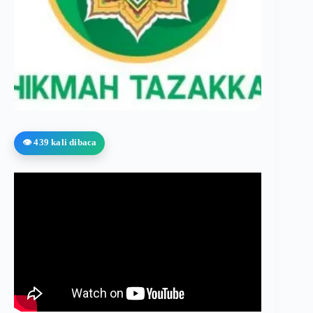
👁️ 439 kali dibaca