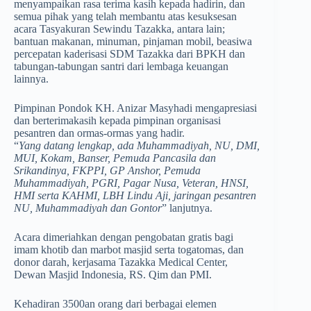
menyampaikan rasa terima kasih kepada hadirin, dan
semua pihak yang telah membantu atas kesuksesan
acara Tasyakuran Sewindu Tazakka, antara lain;
bantuan makanan, minuman, pinjaman mobil, beasiwa
percepatan kaderisasi SDM Tazakka dari BPKH dan
tabungan-tabungan santri dari lembaga keuangan
lainnya.
Pimpinan Pondok KH. Anizar Masyhadi mengapresiasi
dan berterimakasih kepada pimpinan organisasi
pesantren dan ormas-ormas yang hadir.
“
Yang datang lengkap, ada Muhammadiyah, NU, DMI,
MUI, Kokam, Banser, Pemuda Pancasila dan
Srikandinya, FKPPI, GP Anshor, Pemuda
Muhammadiyah, PGRI, Pagar Nusa, Veteran, HNSI,
HMI serta KAHMI, LBH Lindu Aji, jaringan pesantren
NU, Muhammadiyah dan Gontor
” lanjutnya.
Acara dimeriahkan dengan pengobatan gratis bagi
imam khotib dan marbot masjid serta togatomas, dan
donor darah, kerjasama Tazakka Medical Center,
Dewan Masjid Indonesia, RS. Qim dan PMI.
Kehadiran 3500an orang dari berbagai elemen