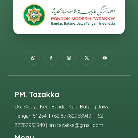
PM. Tazakka
Ds. Sidayu Kec. Bandar Kab. Batang Jawa
Tengah 51254 |
+62 87782953940
|
+62
87782953940
| pm.tazakka@gmail.com
Menu