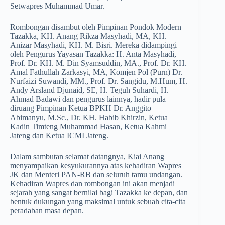
Setwapres Muhammad Umar.
Rombongan disambut oleh Pimpinan Pondok Modern
Tazakka, KH. Anang Rikza Masyhadi, MA, KH.
Anizar Masyhadi, KH. M. Bisri. Mereka didampingi
oleh Pengurus Yayasan Tazakka: H. Anta Masyhadi,
Prof. Dr. KH. M. Din Syamsuddin, MA., Prof. Dr. KH.
Amal Fathullah Zarkasyi, MA, Komjen Pol (Purn) Dr.
Nurfaizi Suwandi, MM., Prof. Dr. Sangidu, M.Hum, H.
Andy Arsland Djunaid, SE, H. Teguh Suhardi, H.
Ahmad Badawi dan pengurus lainnya, hadir pula
diruang Pimpinan Ketua BPKH Dr. Anggito
Abimanyu, M.Sc., Dr. KH. Habib Khirzin, Ketua
Kadin Timteng Muhammad Hasan, Ketua Kahmi
Jateng dan Ketua ICMI Jateng.
Dalam sambutan selamat datangnya, Kiai Anang
menyampaikan kesyukurannya atas kehadiran Wapres
JK dan Menteri PAN-RB dan seluruh tamu undangan.
Kehadiran Wapres dan rombongan ini akan menjadi
sejarah yang sangat bernilai bagi Tazakka ke depan, dan
bentuk dukungan yang maksimal untuk sebuah cita-cita
peradaban masa depan.