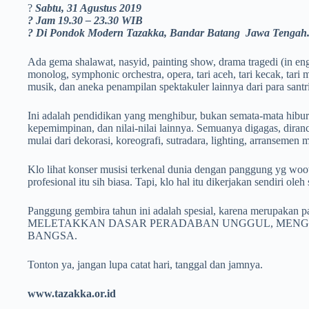
?
Sabtu, 31 Agustus 2019
? Jam 19.30 – 23.30 WIB
? Di Pondok Modern Tazakka, Bandar Batang Jawa Tengah
Ada gema shalawat, nasyid, painting show, drama tragedi (in engl
monolog, symphonic orchestra, opera, tari aceh, tari kecak, tari
musik, dan aneka penampilan spektakuler lainnya dari para santri
Ini adalah pendidikan yang menghibur, bukan semata-mata hibur
kepemimpinan, dan nilai-nilai lainnya. Semuanya digagas, diranc
mulai dari dekorasi, koreografi, sutradara, lighting, arransemen
Klo lihat konser musisi terkenal dunia dengan panggung yg woo
profesional itu sih biasa. Tapi, klo hal itu dikerjakan sendiri oleh 
Panggung gembira tahun ini adalah spesial, karena merupakan
MELETAKKAN DASAR PERADABAN UNGGUL, MENGG
BANGSA.
Tonton ya, jangan lupa catat hari, tanggal dan jamnya.
www.tazakka.or.id