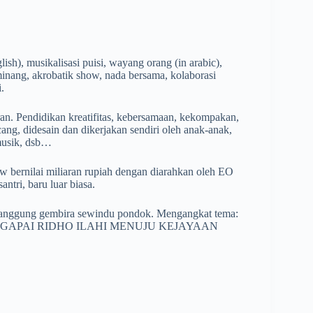
.
ish), musikalisasi puisi, wayang orang (in arabic),
 minang, akrobatik show, nada bersama, kolaborasi
.
an. Pendidikan kreatifitas, kebersamaan, kekompakan,
ang, didesain dan dikerjakan sendiri oleh anak-anak,
 musik, dsb…
w bernilai miliaran rupiah dengan diarahkan oleh EO
santri, baru luar biasa.
 panggung gembira sewindu pondok. Mengangkat tema:
APAI RIDHO ILAHI MENUJU KEJAYAAN