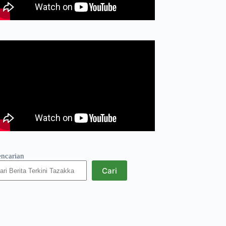
encarian
Cari