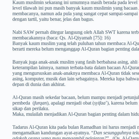
Kaum muslimin sekarang ini umumnya masih berada pada level t
level tilawah ini pun masih banyak kaum muslimin yang bacaan 
membacanya, namun ada pula yang sangat cepat sampai-sampai 
dengan tartil, yaitu benar, jelas dan bagus.
Nabi SAW pernah ditegur langsung oleh Allah SWT karena terbu
membacakannya (baca: Qs. Al-Qiyamah [75]: 16)
Banyak kaum muslim yang telah puluhan tahun membaca Al-Qur
berarti mereka belum menganggap Al-Quran bagian penting dala
Banyak juga anak-anak muslim yang fasih berbahasa asing, ahli
keterampilan lainnya, namun terbata-bata dalam bacaan Al-Qura
yang mengursuskan anak-anaknya membaca Al-Quran tidak sese
asing, komputer, musik dan lain sebagainya. Mereka lupa bahw
depan di dunia dan akhirat.
Al-Quran masih sekedar bacaan, belum mampu menjadi petunjuk
pembeda (
furqan
), apalagi menjadi obat (
syifaa
’), karena belu
sikap dan perilaku.
Maka, mulailah menjadikan Al-Quran bagian penting dalam hidu
Tadarus Al-Quran kita pada bulan Ramadhan ini harus menjad
mengamalkan kandungan ayat-ayatnya. “
Dan sesungguhnya tel
adakah orang yang mau mengambil pelajaran?
”_ (Qs. Al-Qama