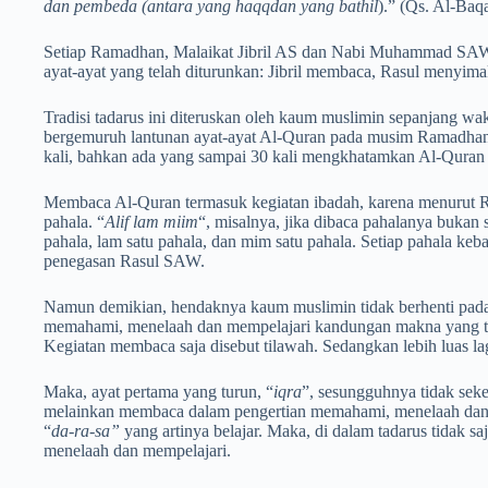
dan pembeda (antara yang haqqdan yang bathil
).” (Qs. Al-Baqa
Setiap Ramadhan, Malaikat Jibril AS dan Nabi Muhammad SAW 
ayat-ayat yang telah diturunkan: Jibril membaca, Rasul menyimakny
Tradisi tadarus ini diteruskan oleh kaum muslimin sepanjang wa
bergemuruh lantunan ayat-ayat Al-Quran pada musim Ramadha
kali, bahkan ada yang sampai 30 kali mengkhatamkan Al-Qura
Membaca Al-Quran termasuk kegiatan ibadah, karena menurut R
pahala. “
Alif lam miim
“, misalnya, jika dibaca pahalanya bukan sa
pahala, lam satu pahala, dan mim satu pahala. Setiap pahala keb
penegasan Rasul SAW.
Namun demikian, hendaknya kaum muslimin tidak berhenti pada b
memahami, menelaah dan mempelajari kandungan makna yang te
Kegiatan membaca saja disebut tilawah. Sedangkan lebih luas l
Maka, ayat pertama yang turun, “
iqra
”, sesungguhnya tidak sek
melainkan membaca dalam pengertian memahami, menelaah dan
“
da-ra-sa”
yang artinya belajar. Maka, di dalam tadarus tidak s
menelaah dan mempelajari.