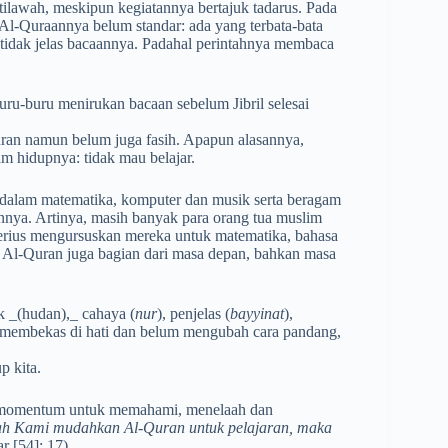
ilawah, meskipun kegiatannya bertajuk tadarus. Pada
Al-Quraannya belum standar: ada yang terbata-bata
tidak jelas bacaannya. Padahal perintahnya membaca
ru-buru menirukan bacaan sebelum Jibril selesai
an namun belum juga fasih. Apapun alasannya,
m hidupnya: tidak mau belajar.
 dalam matematika, komputer dan musik serta beragam
nnya. Artinya, masih banyak para orang tua muslim
rius mengursuskan mereka untuk matematika, bahasa
a Al-Quran juga bagian dari masa depan, bahkan masa
 _(hudan),_ cahaya (
nur
), penjelas (
bayyinat
),
m membekas di hati dan belum mengubah cara pandang,
p kita.
i momentum untuk memahami, menelaah dan
ah Kami mudahkan Al-Quran untuk pelajaran, maka
r [54]: 17)