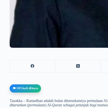
👁️ 303 kali dibaca
Tazakka – Ramadhan adalah bulan diturunkannya permulaan Al
diturunkan (permulaan) Al-Quran sebagai petunjuk bagi manusi