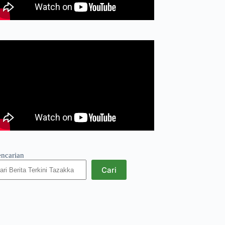
encarian
Cari