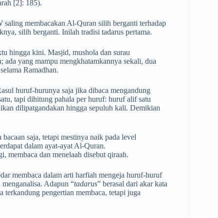
rah [2]: 185).
saling membacakan Al-Quran silih berganti terhadap
a, silih berganti. Inilah tradisi tadarus pertama.
ktu hingga kini. Masjid, mushola dan surau
n; ada yang mampu mengkhatamkannya sekali, dua
n selama Ramadhan.
asul huruf-hurunya saja jika dibaca mengandung
tu, tapi dihitung pahala per huruf: huruf alif satu
aikan dilipatgandakan hingga sepuluh kali. Demikian
acaan saja, tetapi mestinya naik pada level
rdapat dalam ayat-ayat Al-Quran.
agi, membaca dan menelaah disebut qiraah.
edar membaca dalam arti harfiah mengeja huruf-huruf
 menganalisa. Adapun “
tadarus
” berasal dari akar kata
aja terkandung pengertian membaca, tetapi juga