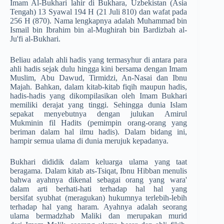
Imam Al-Bukhari lahir di Bukhara, Uzbekistan (Asia
Tengah) 13 Syawal 194 H (21 Juli 810) dan wafat pada
256 H (870). Nama lengkapnya adalah Muhammad bin
Ismail bin Ibrahim bin al-Mughirah bin Bardizbah al-
Ju'fi al-Bukhari.
Beliau adalah ahli hadis yang termasyhur di antara para
ahli hadis sejak dulu hingga kini bersama dengan Imam
Muslim, Abu Dawud, Tirmidzi, An-Nasai dan Ibnu
Majah. Bahkan, dalam kitab-kitab fiqih maupun hadis,
hadis-hadis yang dikompilasikan oleh Imam Bukhari
memiliki derajat yang tinggi. Sehingga dunia Islam
sepakat menyebutnya dengan julukan Amirul
Mukminin fil Hadits (pemimpin orang-orang yang
beriman dalam hal ilmu hadis). Dalam bidang ini,
hampir semua ulama di dunia merujuk kepadanya.
Bukhari dididik dalam keluarga ulama yang taat
beragama. Dalam kitab ats-Tsiqat, Ibnu Hibban menulis
bahwa ayahnya dikenal sebagai orang yang wara'
dalam arti berhati-hati terhadap hal hal yang
bersifat syubhat (meragukan) hukumnya terlebih-lebih
terhadap hal yang haram. Ayahnya adalah seorang
ulama bermadzhab Maliki dan merupakan murid