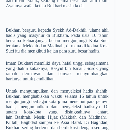
dari Imam Malik, seorang ulama besar dan ahli fikih.
Ayahnya wafat ketika Bukhari masih kecil.
Bukhari berguru kepada Syekh Ad-Dakhili, ulama ahli
hadis yang masyhur di Bukhara. Pada usia 16 tahun
bersama keluarganya, beliau mengunjungi Kota Suci
terutama Mekkah dan Madinah, di mana di kedua Kota
Suci itu dia mengikuti kajian para guru besar hadits.
Imam Bukhari memiliki daya hafal tinggi sebagaimana
yang diakui kakaknya, Rasyid bin Ismail. Sosok yang
ramah dermawan dan banyak menyumbangkan
hartanya untuk pendidikan.
Untuk mengumpulkan dan menyeleksi hadis shahih,
Bukhari menghabiskan waktu selama 16 tahun untuk
mengunjungi berbagai kota guna menemui para perawi
hadis, mengumpulkan dan menyeleksi hadisnya. Di
antara kota-kota yang disinggahinya antara
lain Bashrah, Mesir, Hijaz (Makkah dan Madinah),
Kufah, Baghdad sampai ke Asia Barat. Di Baghdad,
Bukhari sering bertemu dan berdiskusi dengan seorang