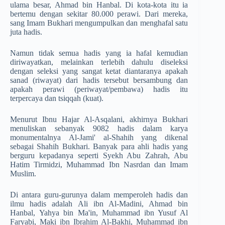
ulama besar, Ahmad bin Hanbal. Di kota-kota itu ia
bertemu dengan sekitar 80.000 perawi. Dari mereka,
sang Imam Bukhari mengumpulkan dan menghafal satu
juta hadis.
Namun tidak semua hadis yang ia hafal kemudian
diriwayatkan, melainkan terlebih dahulu diseleksi
dengan seleksi yang sangat ketat diantaranya apakah
sanad (riwayat) dari hadis tersebut bersambung dan
apakah perawi (periwayat/pembawa) hadis itu
terpercaya dan tsiqqah (kuat).
Menurut Ibnu Hajar Al-Asqalani, akhirnya Bukhari
menuliskan sebanyak 9082 hadis dalam karya
monumentalnya Al-Jami' al-Shahih yang dikenal
sebagai Shahih Bukhari. Banyak para ahli hadis yang
berguru kepadanya seperti Syekh Abu Zahrah, Abu
Hatim Tirmidzi, Muhammad Ibn Nasrdan dan Imam
Muslim.
Di antara guru-gurunya dalam memperoleh hadis dan
ilmu hadis adalah Ali ibn Al-Madini, Ahmad bin
Hanbal, Yahya bin Ma'in, Muhammad ibn Yusuf Al
Faryabi, Maki ibn Ibrahim Al-Bakhi, Muhammad ibn