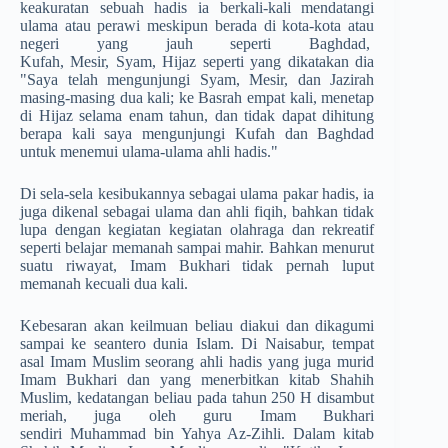
keakuratan sebuah hadis ia berkali-kali mendatangi
ulama atau perawi meskipun berada di kota-kota atau
negeri yang jauh seperti Baghdad,
Kufah, Mesir, Syam, Hijaz seperti yang dikatakan dia
"Saya telah mengunjungi Syam, Mesir, dan Jazirah
masing-masing dua kali; ke Basrah empat kali, menetap
di Hijaz selama enam tahun, dan tidak dapat dihitung
berapa kali saya mengunjungi Kufah dan Baghdad
untuk menemui ulama-ulama ahli hadis."
Di sela-sela kesibukannya sebagai ulama pakar hadis, ia
juga dikenal sebagai ulama dan ahli fiqih, bahkan tidak
lupa dengan kegiatan kegiatan olahraga dan rekreatif
seperti belajar memanah sampai mahir. Bahkan menurut
suatu riwayat, Imam Bukhari tidak pernah luput
memanah kecuali dua kali.
Kebesaran akan keilmuan beliau diakui dan dikagumi
sampai ke seantero dunia Islam. Di Naisabur, tempat
asal Imam Muslim seorang ahli hadis yang juga murid
Imam Bukhari dan yang menerbitkan kitab Shahih
Muslim, kedatangan beliau pada tahun 250 H disambut
meriah, juga oleh guru Imam Bukhari
sendiri Muhammad bin Yahya Az-Zihli. Dalam kitab