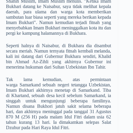
Shahih Muslim, Imam Muslim menulis. "Ketika Imam
Bukhari datang ke Naisabur, saya tidak melihat kepala
daerah, para ulama dan warga kota memberikan
sambutan luar biasa seperti yang mereka berikan kepada
Imam Bukhari". Namun kemudian terjadi fitnah yang
menyebabkan Imam Bukhari meninggalkan kota itu dan
pergi ke kampung halamannya di Bukhara.
Seperti halnya di Naisabur, di Bukhara dia disambut
secara meriah. Namun ternyata fitnah kembali melanda,
kali ini datang dari Gubernur Bukhara sendiri, Khalid
bin Ahmad Az-Zihli yang akhirnya Gubernur ini
menerima hukuman dari Sultan Uzbekistan Ibn Tahir.
Tak lama kemudian, atas permintaan
warga Samarkand sebuah negeri tetangga Uzbekistan,
Imam Bukhari akhirnya menetap di Samarkand. Tiba
di Khartand, sebuah desa kecil sebelum Samarkand, ia
singgah untuk mengunjungi beberapa familinya.
Namun disana Bukhori jatuh sakit selama beberapa
hari, dan akhirnya meninggal pada tanggal 31 Agustus
870 M (256 H) pada malam Idul Fitri dalam usia 62
tahun kurang 13 hari. Ia dimakamkan selepas Salat
Dzuhur pada Hari Raya Idul Fitri.