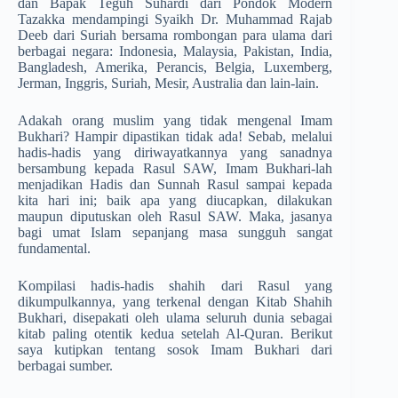
dan Bapak Teguh Suhardi dari Pondok Modern
Tazakka mendampingi Syaikh Dr. Muhammad Rajab
Deeb dari Suriah bersama rombongan para ulama dari
berbagai negara: Indonesia, Malaysia, Pakistan, India,
Bangladesh, Amerika, Perancis, Belgia, Luxemberg,
Jerman, Inggris, Suriah, Mesir, Australia dan lain-lain.
Adakah orang muslim yang tidak mengenal Imam
Bukhari? Hampir dipastikan tidak ada! Sebab, melalui
hadis-hadis yang diriwayatkannya yang sanadnya
bersambung kepada Rasul SAW, Imam Bukhari-lah
menjadikan Hadis dan Sunnah Rasul sampai kepada
kita hari ini; baik apa yang diucapkan, dilakukan
maupun diputuskan oleh Rasul SAW. Maka, jasanya
bagi umat Islam sepanjang masa sungguh sangat
fundamental.
Kompilasi hadis-hadis shahih dari Rasul yang
dikumpulkannya, yang terkenal dengan Kitab Shahih
Bukhari, disepakati oleh ulama seluruh dunia sebagai
kitab paling otentik kedua setelah Al-Quran. Berikut
saya kutipkan tentang sosok Imam Bukhari dari
berbagai sumber.