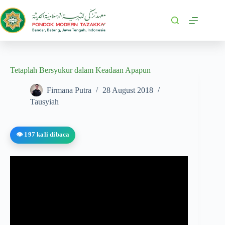
Tetaplah Bersyukur dalam Keadaan Apapun
Firmana Putra
28 August 2018
Tausyiah
👁️ 197 kali dibaca