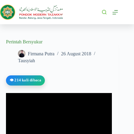
Perintah Bersyukur
Firmana Putra
26 August 2018
Tausyiah
👁️ 214 kali dibaca