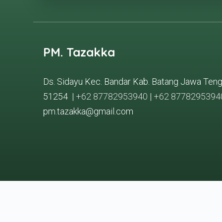
PM. Tazakka
Ds. Sidayu Kec. Bandar Kab. Batang Jawa Ten
51254 |
+62 87782953940
|
+62 8778295394
pm.tazakka@gmail.com