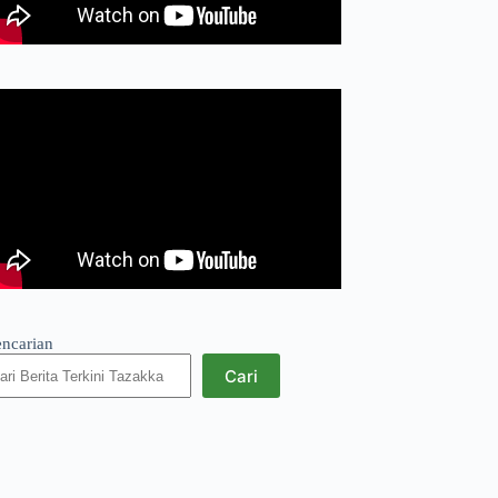
encarian
Cari