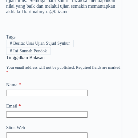
ujian tulis. Semoga para santri Tazakka mendapatkan
nilai yang baik dan melalui ujian semakin memantapkan
akhlakul karimahnya. @faiz-mc
Tags
#
Berita; Usai Ujian Sujud Syukur
#
Ini Sunnah Pondok
Tinggalkan Balasan
Your email address will not be published.
Required fields are marked
*
Nama
*
Email
*
Situs Web