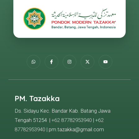
PM. Tazakka
Ds. Sidayu Kec. Bandar Kab. Batang Jawa
Tengah 51254 |
+62 87782953940
|
+62
87782953940
| pm.tazakka@gmail.com