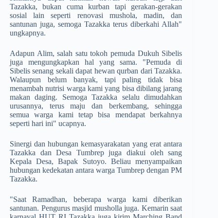
Tazakka, bukan cuma kurban tapi gerakan-gerakan
sosial lain seperti renovasi mushola, madin, dan
santunan juga, semoga Tazakka terus diberkahi Allah"
ungkapnya.
Adapun Alim, salah satu tokoh pemuda Dukuh Sibelis
juga mengungkapkan hal yang sama. "Pemuda di
Sibelis senang sekali dapat hewan qurban dari Tazakka.
Walaupun belum banyak, tapi paling tidak bisa
menambah nutrisi warga kami yang bisa dibilang jarang
makan daging. Semoga Tazakka selalu dimudahkan
urusannya, terus maju dan berkembang, sehingga
semua warga kami tetap bisa mendapat berkahnya
seperti hari ini" ucapnya.
Sinergi dan hubungan kemasyarakatan yang erat antara
Tazakka dan Desa Tumbrep juga diakui oleh sang
Kepala Desa, Bapak Sutoyo. Beliau menyampaikan
hubungan kedekatan antara warga Tumbrep dengan PM
Tazakka.
"Saat Ramadhan, beberapa warga kami diberikan
santunan. Pengurus masjid musholla juga. Kemarin saat
karnaval HUT RI Tazakka juga kirim Marching Band