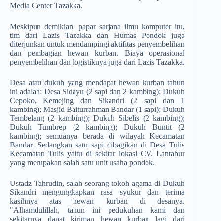
Media Center Tazakka.
Meskipun demikian, papar sarjana ilmu komputer itu,
tim dari Lazis Tazakka dan Humas Pondok juga
diterjunkan untuk mendampingi aktifitas penyembelihan
dan pembagian hewan kurban. Biaya operasional
penyembelihan dan logistiknya juga dari Lazis Tazakka.
Desa atau dukuh yang mendapat hewan kurban tahun
ini adalah: Desa Sidayu (2 sapi dan 2 kambing); Dukuh
Cepoko, Kemejing dan Sikandri (2 sapi dan 1
kambing); Masjid Baiturrahman Bandar (1 sapi); Dukuh
Tembelang (2 kambing); Dukuh Sibelis (2 kambing);
Dukuh Tumbrep (2 kambing); Dukuh Buntit (2
kambing); semuanya berada di wilayah Kecamatan
Bandar. Sedangkan satu sapi dibagikan di Desa Tulis
Kecamatan Tulis yaitu di sekitar lokasi CV. Lantabur
yang merupakan salah satu unit usaha pondok.
Ustadz Tahrudin, salah seorang tokoh agama di Dukuh
Sikandri mengungkapkan rasa syukur dan terima
kasihnya atas hewan kurban di desanya.
"Alhamdulillah, tahun ini pedukuhan kami dan
sekitarnya dapat kiriman hewan kurban lagi dari