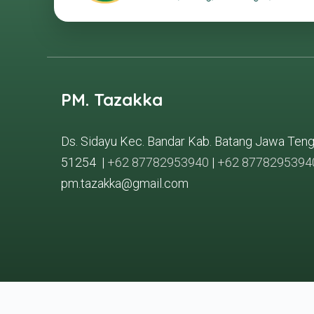
PM. Tazakka
Ds. Sidayu Kec. Bandar Kab. Batang Jawa Ten
51254 |
+62 87782953940
|
+62 8778295394
pm.tazakka@gmail.com