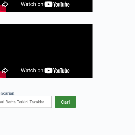
encarian
Cari