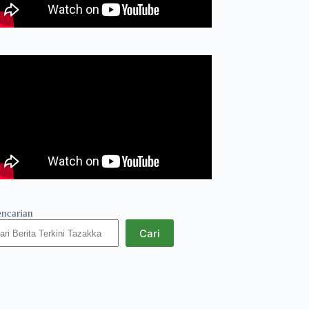
encarian
Cari