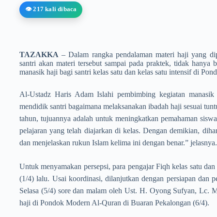
👁️ 217 kali dibaca
TAZAKKA
– Dalam rangka pendalaman materi haji yang dip
santri akan materi tersebut sampai pada praktek, tidak hanya b
manasik haji bagi santri kelas satu dan kelas satu intensif di 
Al-Ustadz Haris Adam Islahi pembimbing kegiatan manasik 
mendidik santri bagaimana melaksanakan ibadah haji sesuai tuntu
tahun, tujuannya adalah untuk meningkatkan pemahaman siswa
pelajaran yang telah diajarkan di kelas. Dengan demikian, d
dan menjelaskan rukun Islam kelima ini dengan benar.” jelasnya.
Untuk menyamakan persepsi, para pengajar Fiqh kelas satu dan 
(1/4) lalu. Usai koordinasi, dilanjutkan dengan persiapan dan p
Selasa (5/4) sore dan malam oleh Ust. H. Oyong Sufyan, Lc.
haji di Pondok Modern Al-Quran di Buaran Pekalongan (6/4).