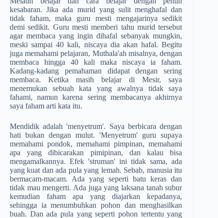
Melatih belajar dan cara belajar dengan penuh
kesabaran. Jika ada murid yang sulit menghafal dan
tidak faham, maka guru mesti mengajarinya sedikit
demi sedikit. Guru mesti memberi tahu murid tersebut
agar membaca yang ingin dihafal sebanyak mungkin,
meski sampai 40 kali, niscaya dia akan hafal. Begitu
juga memahami pelajaran, Muthala'ah misalnya, dengan
membaca hingga 40 kali maka niscaya ia faham.
Kadang-kadang pemahaman didapat dengan sering
membaca. Ketika masih belajar di Mesir, saya
menemukan sebuah kata yang awalnya tidak saya
fahami, namun karena sering membacanya akhirnya
saya faham arti kata itu.
Mendidik adalah 'menyetrum'. Saya berbicara dengan
hati bukan dengan mulut. 'Menyetrum' guru supaya
memahami pondok, memahami pimpinan, memahami
apa yang dibicarakan pimipinan, dan kalau bisa
mengamalkannya. Efek 'struman' ini tidak sama, ada
yang kuat dan ada pula yang lemah. Sebab, manusia itu
bermacam-macam. Ada yang seperti batu keras dan
tidak mau mengerti. Ada juga yang laksana tanah subur
kemudian faham apa yang diajarkan kepadanya,
sehingga ia menumbuhkan pohon dan menghasilkan
buah. Dan ada pula yang seperti pohon tertentu yang