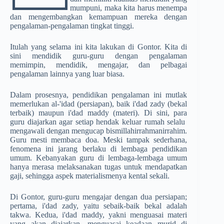
mumpuni, maka kita harus menempa
dan mengembangkan kemampuan mereka dengan
pengalaman-pengalaman tingkat tinggi.
Itulah yang selama ini kita lakukan di Gontor. Kita di
sini mendidik guru-guru dengan pengalaman
memimpin, mendidik, mengajar, dan pelbagai
pengalaman lainnya yang luar biasa.
Dalam prosesnya, pendidikan pengalaman ini mutlak
memerlukan al-'idad (persiapan), baik i'dad zady (bekal
terbaik) maupun i'dad maddy (materi). Di sini, para
guru diajarkan agar setiap hendak keluar rumah selalu
mengawali dengan mengucap bismillahirrahmanirrahim.
Guru mesti membaca doa. Meski tampak sederhana,
fenomena ini jarang berlaku di lembaga pendidikan
umum. Kebanyakan guru di lembaga-lembaga umum
hanya merasa melaksanakan tugas untuk mendapatkan
gaji, sehingga aspek materialismenya kental sekali.
Di Gontor, guru-guru mengajar dengan dua persiapan;
pertama, i'dad zady, yaitu sebaik-baik bekal adalah
takwa. Kedua, i'dad maddy, yakni menguasai materi
yang akan diajarkan, menguasai keadaan murid di