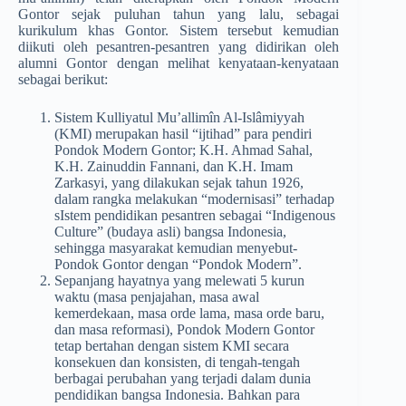
Gontor sejak puluhan tahun yang lalu, sebagai
kurikulum khas Gontor.­ Sistem tersebut kemudian
diikuti oleh pesantren-pesantren yang didirikan oleh
alumni Gontor dengan melihat kenyataan-kenyataan
sebagai berikut:
Sistem Kulliyatul Mu’allimîn Al-Islâmiyyah
(KMI) merupakan hasil “ijtihad” para pendiri
Pondok Modern Gontor; K.H. Ahmad Sahal,
K.H. Zainuddin Fannani, dan K.H. Imam
Zarkasyi, yang dilakukan sejak tahun 1926,
dalam rangka­ melakukan “modernisasi” terhadap
sIstem pendidikan pesantren sebagai “Indigenous
Culture” (budaya asli) bangsa­ Indonesia,
sehingga masyarakat kemudian menyebut­
Pondok Gontor dengan “Pondok Modern”.
Sepanjang hayatnya yang melewati 5 kurun
waktu (masa penjajahan, masa awal
kemerdekaan, masa orde lama, masa orde baru,
dan masa reformasi), Pondok Modern Gontor
tetap bertahan dengan sistem KMI secara
konsekuen dan konsisten, di tengah-tengah
berbagai perubahan yang terjadi dalam dunia
pendidikan bangsa Indonesia. Bahkan para