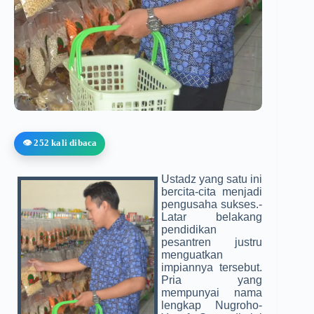
👁️ 252 kali dibaca
Ustadz yang satu ini
bercita-cita menjadi
pengusaha sukses.­
Latar belakang
pendidikan
pesantren justru
menguatkan
impian­nya tersebut.
Pria yang
mempunyai nama
lengkap Nugroho­