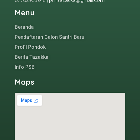
87782953940
| pm.tazakka@gmail.com
Menu
Beranda
Pendaftaran Calon Santri Baru
Profil Pondok
Berita Tazakka
Info PSB
Maps