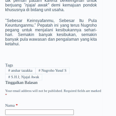
tak pernah padam karena berkeinginan untuk
berjuang
"njajal awak”
demi kemajuan pondok
khususnya di bidang unit usaha.
"Sebesar Keinsyafanmu, Sebesar Itu Pula
Keuntunganmu." Pepatah ini yang terus Nugroho
pegang untuk menjalani kesibukannya sehari-
hari. Semakin banyak kesibukan, semakin
banyak­ pula wawasan dan pengalaman yang kita
ketahui.
Tags
#
anshar tazakka
#
Nugroho Yusuf S
#
S.H.I; Njajal Awak
Tinggalkan Balasan
Your email address will not be published.
Required fields are marked
*
Nama
*