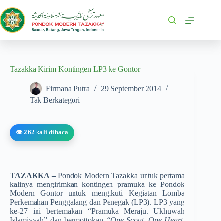
Tazakka Kirim Kontingen LP3 ke Gontor
Firmana Putra
29 September 2014
Tak Berkategori
👁️ 262 kali dibaca
TAZAKKA –
Pondok Modern Tazakka untuk pertama
kalinya mengirimkan kontingen pramuka ke Pondok
Modern Gontor untuk mengikuti Kegiatan Lomba
Perkemahan Penggalang dan Penegak (LP3). LP3 yang
ke-27 ini bertemakan “Pramuka Merajut Ukhuwah
Islamiyyah” dan bermotto­kan
“One Scout, One Heart,