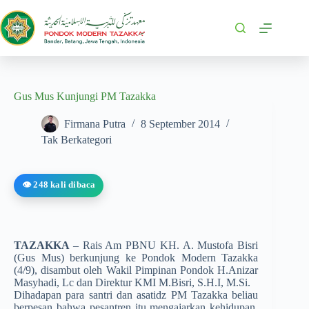
Gus Mus Kunjungi PM Tazakka
Firmana Putra
8 September 2014
Tak Berkategori
👁️ 248 kali dibaca
TAZAKKA
– Rais Am PBNU KH. A. Mustofa Bisri
(Gus Mus) berkunjung ke Pondok Modern Tazakka
(4/9), disambut oleh Wakil Pimpinan Pondok H.Anizar
Masyhadi, Lc dan Direktur KMI M.Bisri, S.H.I, M.Si.
Dihadapan para santri dan asatidz PM Tazakka beliau
berpesan bahwa pesantren itu mengajarkan kehidupan,