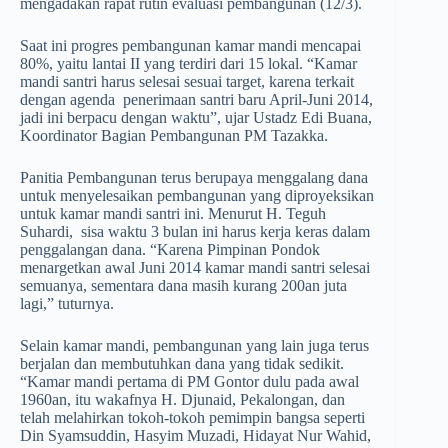
mengadakan rapat rutin evaluasi pembangunan (12/3).
Saat ini progres pembangunan kamar mandi mencapai
80%, yaitu lantai II yang terdiri dari 15 lokal. “Kamar
mandi santri harus selesai sesuai target, karena terkait
dengan agenda penerimaan santri baru April-Juni 2014,
jadi ini berpacu dengan waktu”, ujar Ustadz Edi Buana,
Koordinator Bagian Pembangunan PM ­Tazakka.
Panitia Pembangunan terus berupaya menggalang dana
untuk menyelesaikan pembangunan yang diproyeksikan
untuk kamar mandi santri ini. Menurut H. Teguh
Suhardi, sisa waktu 3 bulan ini harus kerja keras dalam
penggalangan dana. “Karena Pimpinan Pondok
menargetkan awal Juni 2014 kamar mandi santri selesai
semuanya, sementara dana masih kurang 200an juta
lagi,” tuturnya.
Selain kamar mandi, pembangunan yang lain juga terus
berjalan dan membutuhkan dana yang tidak sedikit.
“Kamar mandi pertama di PM Gontor dulu pada awal
1960an, itu wakafnya H. Djunaid, Pekalongan, dan
telah melahirkan tokoh-tokoh pemimpin bangsa seperti
Din Syamsuddin, Hasyim Muzadi, Hidayat Nur Wahid,