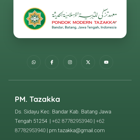
PM. Tazakka
Ds. Sidayu Kec. Bandar Kab. Batang Jawa
Tengah 51254 |
+62 87782953940
|
+62
87782953940
| pm.tazakka@gmail.com