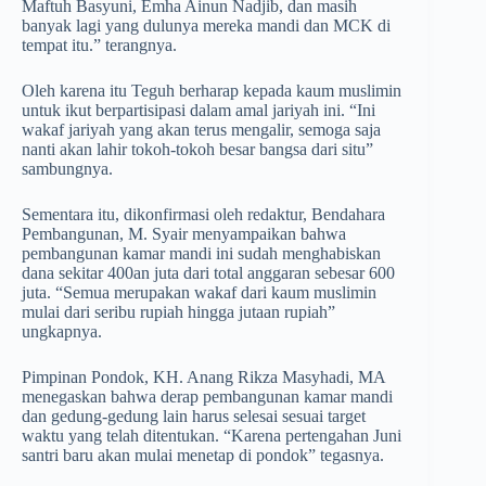
Maftuh Basyuni, Emha Ainun Nadjib, dan masih
banyak lagi yang dulunya mereka mandi dan MCK di
tempat itu.” terangnya.
Oleh karena itu Teguh berharap kepada kaum muslimin
untuk ikut berpartisipasi dalam amal jariyah ini. “Ini
wakaf jariyah yang akan terus mengalir, semoga saja
nanti akan lahir tokoh-tokoh besar bangsa dari situ”
sambungnya.
Sementara itu, dikonfirmasi oleh redaktur, Bendahara
Pembangunan, M. Syair menyampaikan bahwa
pembangunan kamar mandi ini sudah menghabiskan
dana sekitar 400an juta dari total anggaran sebesar 600
juta. “Semua merupakan wakaf dari kaum muslimin
mulai dari seribu rupiah hingga jutaan rupiah”
ungkapnya.
Pimpinan Pondok, KH. Anang Rikza Masyhadi, MA
menegaskan bahwa derap pembangunan kamar mandi
dan gedung-gedung lain harus selesai sesuai target
waktu yang telah ditentukan. “Karena pertengahan Juni
santri baru akan mulai menetap di pondok” tegasnya.