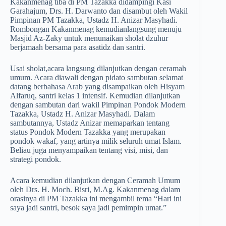
Kakanmenag tiba di PM Tazakka didampingi Kasi
Garahajum, Drs. H. Darwanto dan disambut oleh Wakil
Pimpinan PM Tazakka, Ustadz H. Anizar Masyhadi.
Rombongan Kakanmenag kemudianlangsung menuju
Masjid Az-Zaky untuk menunaikan sholat dzuhur
berjamaah bersama para asatidz dan santri.
Usai sholat,acara langsung dilanjutkan dengan ceramah
umum. Acara diawali dengan pidato sambutan selamat
datang berbahasa Arab yang disampaikan oleh Hisyam
Alfaruq, santri kelas 1 intensif. Kemudian dilanjutkan
dengan sambutan dari wakil Pimpinan Pondok Modern
Tazakka, Ustadz H. Anizar Masyhadi. Dalam
sambutannya, Ustadz Anizar memaparkan tentang
status Pondok Modern Tazakka yang merupakan
pondok wakaf, yang artinya milik seluruh umat Islam.
Beliau juga menyampaikan tentang visi, misi, dan
strategi pondok.
Acara kemudian dilanjutkan dengan Ceramah Umum
oleh Drs. H. Moch. Bisri, M.Ag. Kakanmenag dalam
orasinya di PM Tazakka ini mengambil tema “Hari ini
saya jadi santri, besok saya jadi pemimpin umat.”