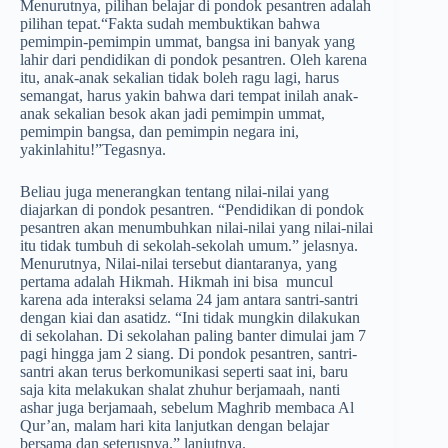
Menurutnya, pilihan belajar di pondok pesantren adalah
pilihan tepat.“Fakta sudah membuktikan bahwa
pemimpin-pemimpin ummat, bangsa ini banyak yang
lahir dari pendidikan di pondok pesantren. Oleh karena
itu, anak-anak sekalian tidak boleh ragu lagi, harus
semangat, harus yakin bahwa dari tempat inilah anak-
anak sekalian besok akan jadi pemimpin ummat,
pemimpin bangsa, dan pemimpin negara ini,
yakinlahitu!”Tegasnya.
Beliau juga menerangkan tentang nilai-nilai yang
diajarkan di pondok pesantren. “Pendidikan di pondok
pesantren akan menumbuhkan nilai-nilai yang nilai-nilai
itu tidak tumbuh di sekolah-sekolah umum.” jelasnya.
Menurutnya, Nilai-nilai tersebut diantaranya, yang
pertama adalah Hikmah. Hikmah ini bisa muncul
karena ada interaksi selama 24 jam antara santri-santri
dengan kiai dan asatidz. “Ini tidak mungkin dilakukan
di sekolahan. Di sekolahan paling banter dimulai jam 7
pagi hingga jam 2 siang. Di pondok pesantren, santri-
santri akan terus berkomunikasi seperti saat ini, baru
saja kita melakukan shalat zhuhur berjamaah, nanti
ashar juga berjamaah, sebelum Maghrib membaca Al
Qur’an, malam hari kita lanjutkan dengan belajar
bersama dan seterusnya.” lanjutnya.