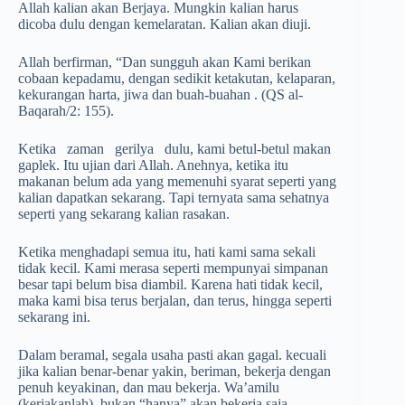
Allah kalian akan Berjaya. Mungkin kalian harus
dicoba dulu dengan kemelaratan. Kalian akan diuji.
Allah berfirman, “Dan sungguh akan Kami berikan
cobaan kepadamu, dengan sedikit ketakutan, kelaparan,
kekurangan harta, jiwa dan buah-buahan . (QS al-
Baqarah/2: 155).
Ketika zaman gerilya dulu, kami betul-betul makan
gaplek. Itu ujian dari Allah. Anehnya, ketika itu
makanan belum ada yang memenuhi syarat seperti yang
kalian dapatkan sekarang. Tapi ternyata sama sehatnya
seperti yang sekarang kalian rasakan.
Ketika menghadapi semua itu, hati kami sama sekali
tidak kecil. Kami merasa seperti mempunyai simpanan
besar tapi belum bisa diambil. Karena hati tidak kecil,
maka kami bisa terus berjalan, dan terus, hingga seperti
sekarang ini.
Dalam beramal, segala usaha pasti akan gagal. kecuali
jika kalian benar-benar yakin, beriman, bekerja dengan
penuh keyakinan, dan mau bekerja. Wa’amilu
(kerjakanlah), bukan “hanya” akan bekerja saja.