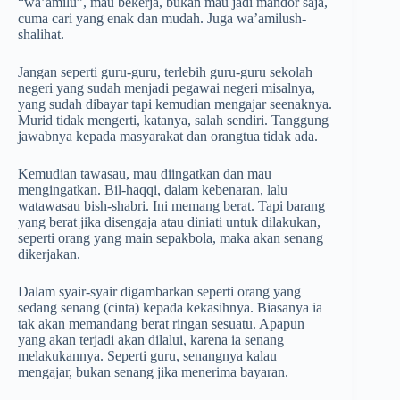
“wa’amilu”, mau bekerja, bukan mau jadi mandor saja,
cuma cari yang enak dan mudah. Juga wa’amilush-
shalihat.
Jangan seperti guru-guru, terlebih guru-guru sekolah
negeri yang sudah menjadi pegawai negeri misalnya,
yang sudah dibayar tapi kemudian mengajar seenaknya.
Murid tidak mengerti, katanya, salah sendiri. Tanggung
jawabnya kepada masyarakat dan orangtua tidak ada.
Kemudian tawasau, mau diingatkan dan mau
mengingatkan. Bil-haqqi, dalam kebenaran, lalu
watawasau bish-shabri. Ini memang berat. Tapi barang
yang berat jika disengaja atau diniati untuk dilakukan,
seperti orang yang main sepakbola, maka akan senang
dikerjakan.
Dalam syair-syair digambarkan seperti orang yang
sedang senang (cinta) kepada kekasihnya. Biasanya ia
tak akan memandang berat ringan sesuatu. Apapun
yang akan terjadi akan dilalui, karena ia senang
melakukannya. Seperti guru, senangnya kalau
mengajar, bukan senang jika menerima bayaran.