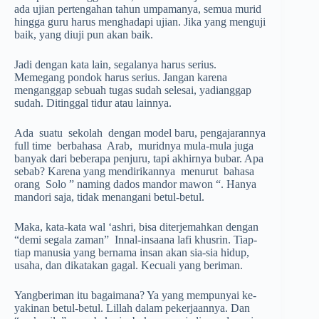
ada ujian pertengahan tahun umpamanya, semua murid
hingga guru harus menghadapi ujian. Jika yang menguji
baik, yang diuji pun akan baik.
Jadi dengan kata lain, segalanya harus serius.
Memegang pondok harus serius. Jangan karena
menganggap sebuah tugas sudah selesai, yadianggap
sudah. Ditinggal tidur atau lainnya.
Ada suatu sekolah dengan model baru, pengajarannya
full time berbahasa Arab, muridnya mula-mula juga
banyak dari be­berapa penjuru, tapi akhirnya bubar. Apa
sebab? Karena yang mendirikannya menurut bahasa
orang Solo ” naming dados mandor mawon “. Ha­nya
mandori saja, tidak menangani betul-betul.
Maka, kata-kata wal ‘ashri, bisa diterjemahkan dengan
“demi segala zaman” Innal-insaana lafi khusrin. Tiap-
tiap manusia yang bernama insan akan sia-sia hidup,
usaha, dan dikatakan gagal. Kecuali yang beriman.
Yangberiman itu bagaimana? Ya yang mempunyai ke­
yakinan betul-betul. Lillah dalam pekerjaannya. Dan