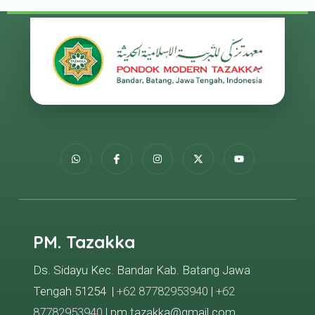
PM. Tazakka
Ds. Sidayu Kec. Bandar Kab. Batang Jawa
Tengah 51254 |
+62 87782953940
|
+62
87782953940
| pm.tazakka@gmail.com