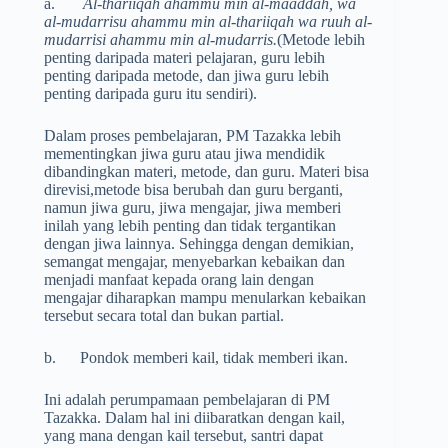
a.
Al-thariiqah ahammu min al-maaddah, wa
al-mudarrisu ahammu min al-thariiqah wa ruuh al-
mudarrisi ahammu min al-mudarris.
(Metode lebih
penting daripada materi pelajaran, guru lebih
penting daripada metode, dan jiwa guru lebih
penting daripada guru itu sendiri).
Dalam proses pembelajaran, PM Tazakka lebih
mementingkan jiwa guru atau jiwa mendidik
dibandingkan materi, metode, dan guru. Materi bisa
direvisi,metode bisa berubah dan guru berganti,
namun jiwa guru, jiwa mengajar, jiwa memberi
inilah yang lebih penting dan tidak tergantikan
dengan jiwa lainnya. Sehingga dengan demikian,
semangat mengajar, menyebarkan kebaikan dan
menjadi manfaat kepada orang lain dengan
mengajar diharapkan mampu menularkan kebaikan
tersebut secara total dan bukan partial.
b. Pondok memberi kail, tidak memberi ikan.
Ini adalah perumpamaan pembelajaran di PM
Tazakka. Dalam hal ini diibaratkan dengan kail,
yang mana dengan kail tersebut, santri dapat