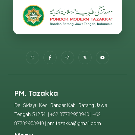
PM. Tazakka
Ds. Sidayu Kec. Bandar Kab. Batang Jawa
Tengah 51254 |
+62 87782953940
|
+62
87782953940
| pm.tazakka@gmail.com