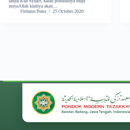
lanjut Kiai Syukri, kalau pondoknya maju
insyaAllah kiainya akan…
Firmana Putra
25 October 2020