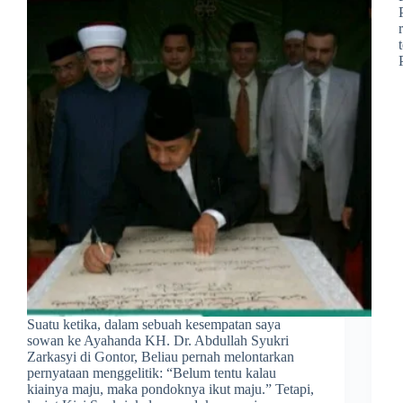
Suatu ketika, dalam sebuah kesempatan saya
sowan ke Ayahanda KH. Dr. Abdullah Syukri
Zarkasyi di Gontor, Beliau pernah melontarkan
pernyataan menggelitik: “Belum tentu kalau
kiainya maju, maka pondoknya ikut maju.” Tetapi,