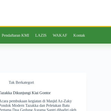
Pendaftaran KMI
LAZIS
WAKAF
Kontak
Tak Berkategori
Tazakka Dikunjungi Kiai Gontor
Acara pembukaan kegiatan di Masjid Az-Zaky
Pondok Modern Tazakka dan Peletakan Batu
Pertama Dua Gedung Asrama Santri dihadiri oleh