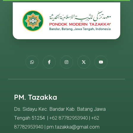
PM. Tazakka
Ds. Sidayu Kec. Bandar Kab. Batang Jawa
Tengah 51254 |
+62 87782953940
|
+62
87782953940
| pm.tazakka@gmail.com